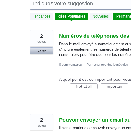
Indiquez votre suggestion
3
Tendances
Idées
Populaires
Nouvelles
résultats
trouvés
2
Numéros de téléphones des
votes
Dans le mail envoyé automatiquement aux a
d'inclure également les numéros de télép
voter
noms, alors peut-être que pour les numéros
0 commentaires
·
Permanences des bénévoles
À quel point est-ce important pour vou
Not at all
Important
2
Pouvoir envoyer un email a
votes
Il serait pratique de pouvoir envoyer un 