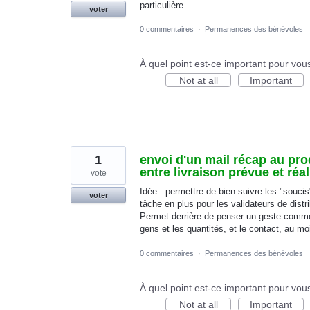
particulière.
voter
0 commentaires
·
Permanences des bénévoles
À quel point est-ce important pour vou
Not at all
Important
1
envoi d'un mail récap au prod
entre livraison prévue et réal
vote
Idée : permettre de bien suivre les "soucis"
voter
tâche en plus pour les validateurs de distr
Permet derrière de penser un geste commer
gens et les quantités, et le contact, au mo
0 commentaires
·
Permanences des bénévoles
À quel point est-ce important pour vou
Not at all
Important