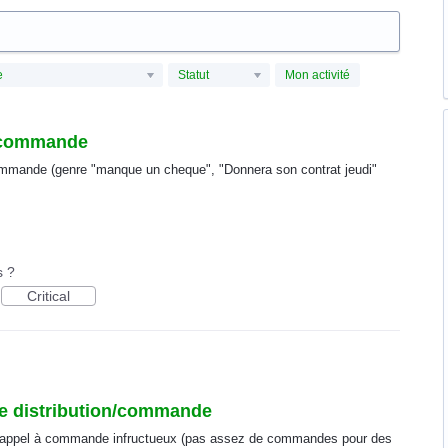
e
Statut
Mon activité
e commande
commande (genre "manque un cheque", "Donnera son contrat jeudi"
s ?
Critical
de distribution/commande
un appel à commande infructueux (pas assez de commandes pour des