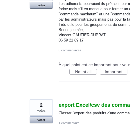
Les adhérents pourraient ils préciser leu
voter
farine mais s'il en manque pour fermer un c
"commande maximum" et une "commande mi
par les administrateurs mais pas pour la fa
Très utile pour les groupements de comm
Bonne journée,
Vincent GAUTIER-DUPRAT
06 59 21 89 17
0 commentaires
À quel point est-ce important pour vou
Not at all
Important
2
export Excel/csv des comman
votes
Classer l'export des produits d'une comma
voter
1 commentaire