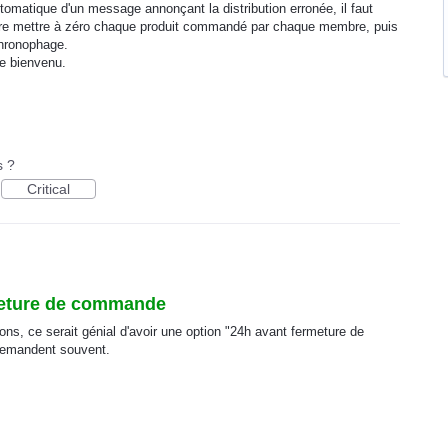
automatique d'un message annonçant la distribution erronée, il faut
ire mettre à zéro chaque produit commandé par chaque membre, puis
chronophage.
e bienvenu.
s ?
Critical
rmeture de commande
tions, ce serait génial d'avoir une option "24h avant fermeture de
demandent souvent.