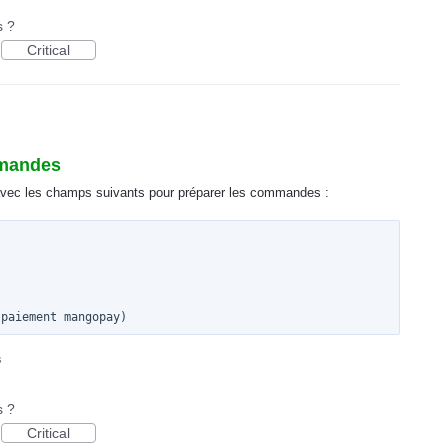
s ?
Critical
mmandes
u avec les champs suivants pour préparer les commandes :
s
s ?
Critical