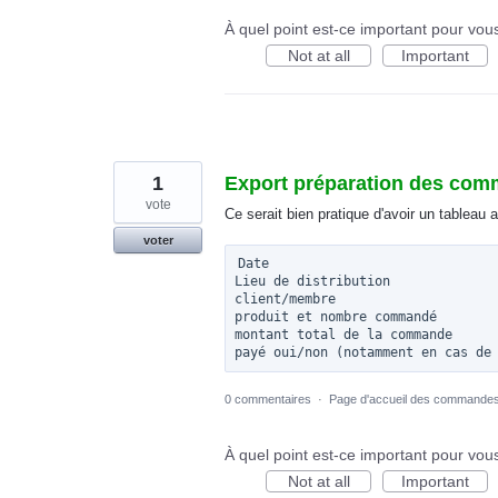
À quel point est-ce important pour vou
Not at all
Important
1
Export préparation des co
vote
Ce serait bien pratique d'avoir un tablea
voter
Date

Lieu de distribution

client/membre

produit et nombre commandé

montant total de la commande

0 commentaires
·
Page d'accueil des commande
À quel point est-ce important pour vou
Not at all
Important