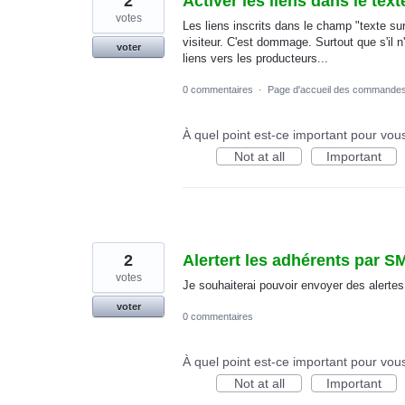
2
Activer les liens dans le text
votes
Les liens inscrits dans le champ "texte sur
visiteur. C'est dommage. Surtout que s'il
voter
liens vers les producteurs...
0 commentaires
·
Page d'accueil des commande
À quel point est-ce important pour vou
Not at all
Important
2
Alertert les adhérents par S
votes
Je souhaiterai pouvoir envoyer des alert
voter
0 commentaires
À quel point est-ce important pour vou
Not at all
Important