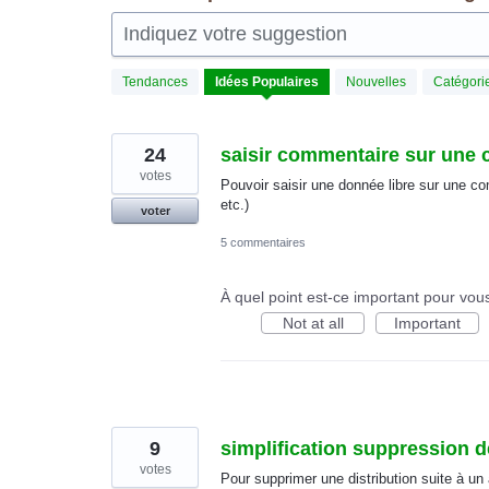
Indiquez votre suggestion
14
Tendances
Idées
Populaires
Nouvelles
Catégori
résultats
trouvés
24
saisir commentaire sur un
votes
Pouvoir saisir une donnée libre sur une 
etc.)
voter
5 commentaires
À quel point est-ce important pour vou
Not at all
Important
9
simplification suppression 
votes
Pour supprimer une distribution suite à 