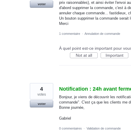
prix raisonnables), et ainsi éviter l'envoi 
voter
d'abord supprimer la commande, c'est à d
annuler chaque commande... fastidieux, 
Un bouton supprimer la commande serait l
Merci
1 commentaire
·
Annulation de commande
À quel point est-ce important pour vou
Not at all
Important
4
Notification : 24h avant fe
votes
Bonjour, je viens de découvrir les notifica
commande". C'est ça que les clients me 
voter
Bonne journée,
Gabriel
0 commentaires
·
Validation de commande