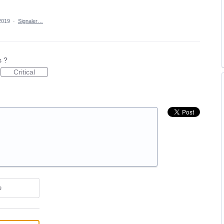
 2019
·
Signaler…
s ?
Critical
e