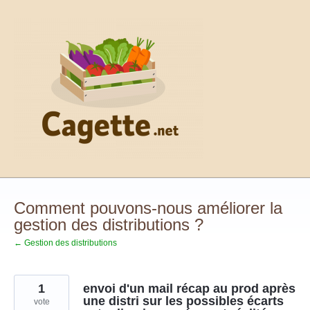
Aller
au
contenu
Comment pouvons-nous améliorer la
gestion des distributions ?
← Gestion des distributions
1
envoi d'un mail récap au prod après
une distri sur les possibles écarts
vote