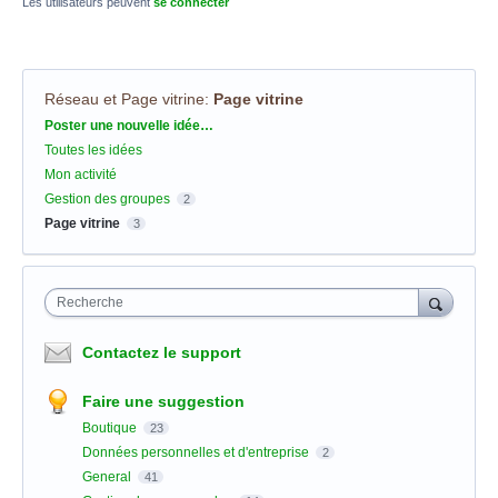
Les utilisateurs peuvent
se connecter
Réseau et Page vitrine
:
Page vitrine
Catégories
Poster une nouvelle idée…
Toutes les idées
Mon activité
Gestion des groupes
2
Page vitrine
3
Recherche
Contactez le support
Faire une suggestion
Boutique
23
Données personnelles et d'entreprise
2
General
41