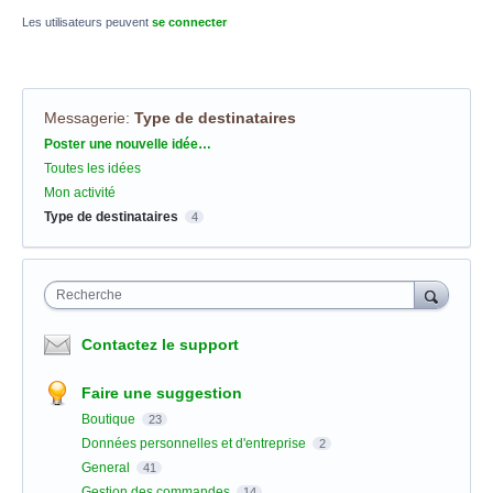
Les utilisateurs peuvent
se connecter
Messagerie
:
Type de destinataires
Catégories
Poster une nouvelle idée…
Toutes les idées
Mon activité
Type de destinataires
4
Recherche
Contactez le support
Faire une suggestion
Boutique
23
Données personnelles et d'entreprise
2
General
41
Gestion des commandes
14