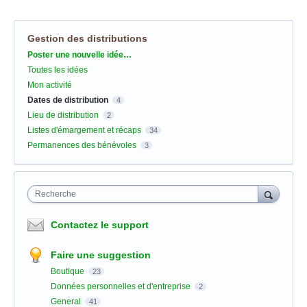
Gestion des distributions
Catégories
Poster une nouvelle idée…
Toutes les idées
Mon activité
Dates de distribution
4
Lieu de distribution
2
Listes d'émargement et récaps
34
Permanences des bénévoles
3
Recherche
Contactez le support
Faire une suggestion
Boutique
23
Données personnelles et d'entreprise
2
General
41