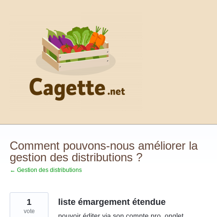
Aller
au
contenu
Comment pouvons-nous améliorer la
gestion des distributions ?
← Gestion des distributions
1
liste émargement étendue
vote
pouvoir éditer via son compte pro, onglet