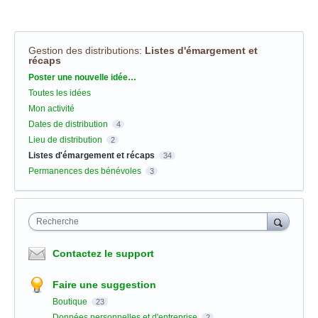
Gestion des distributions
:
Listes d'émargement et
récaps
Catégories
Poster une nouvelle idée…
Toutes les idées
Mon activité
Dates de distribution
4
Lieu de distribution
2
Listes d'émargement et récaps
34
Permanences des bénévoles
3
Recherche
Contactez le support
Faire une suggestion
Boutique
23
Données personnelles et d'entreprise
2