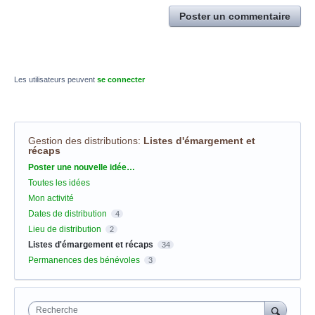
Poster un commentaire
Les utilisateurs peuvent
se connecter
Gestion des distributions
:
Listes d'émargement et
récaps
Catégories
Poster une nouvelle idée…
Toutes les idées
Mon activité
Dates de distribution
4
Lieu de distribution
2
Listes d'émargement et récaps
34
Permanences des bénévoles
3
Recherche