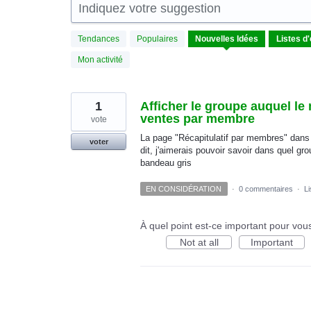
Indiquez votre suggestion
1
Tendances
Populaires
Nouvelles
Idées
résultat
trouvé
Mon activité
1
Afficher le groupe auquel le
ventes par membre
vote
La page "Récapitulatif par membres" dans
voter
dit, j'aimerais pouvoir savoir dans quel gr
bandeau gris
EN CONSIDÉRATION
·
0 commentaires
·
Li
À quel point est-ce important pour vou
Not at all
Important