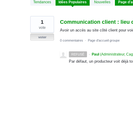
1
Tendances
Idées
Populaires
Nouvelles
résultat
trouvé
1
Communication client : lieu 
vote
Avoir un accès au site côté client pour voir
voter
0 commentaires
·
Page d'accueil groupe
·
Paul
(
Administrateur, Ca
REFUSÉ
Par défaut, un producteur voit déjà to